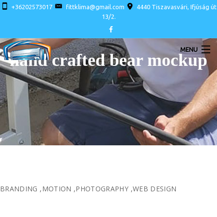
+36202573017
fittklima@gmail.com
4440 Tiszavasvári, Ifjúság út
13/2.
MENU
hand crafted bear mockup
LAKOSSÁGI LÉGKONDÍCIONÁLÓK
INVERTERES KLÍMA AKCIÓ SZERELÉSSEL
BRANDING
,
MOTION
,
PHOTOGRAPHY
,
WEB DESIGN