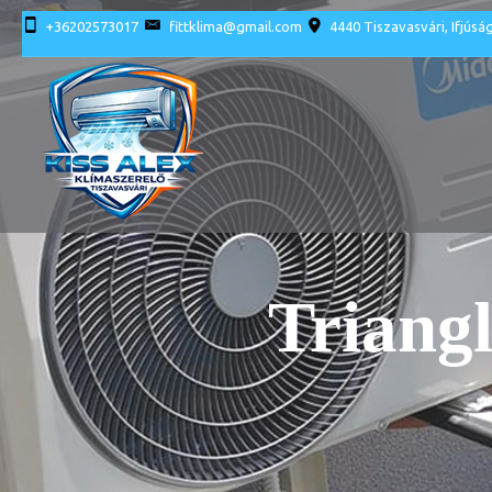
+36202573017
fittklima@gmail.com
4440 Tiszavasvári, Ifjúság
Triangl