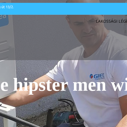
 út 13/2.
LAKOSSÁGI LÉ
e hipster men w