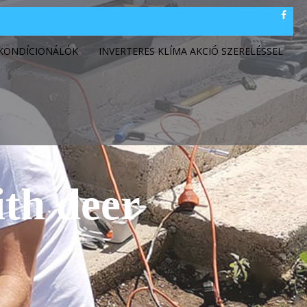
GKONDÍCIONÁLÓK
INVERTERES KLÍMA AKCIÓ SZERELÉSSEL
ith deer