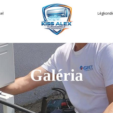
sel
Légkondí
Galéria