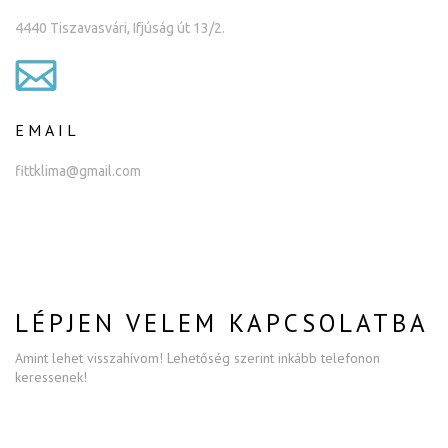
4440 Tiszavasvári, Ifjúság út 13/2.
EMAIL
fittklima@gmail.com
LÉPJEN VELEM KAPCSOLATBA
Amint lehet visszahívom! Lehetőség szerint inkább telefonon
keressenek!