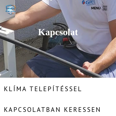
MENU
Lakossági légkondícionálók
Kapcsolat
Inverteres Klíma Akció Szereléssel
Klíma Galéria
Légkondícionálás Kapcsolat
KLÍMA TELEPÍTÉSSEL
KAPCSOLATBAN KERESSEN