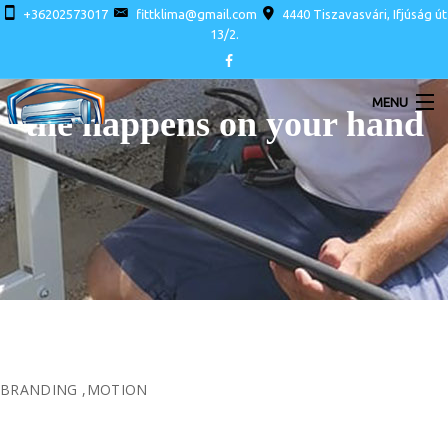
+36202573017
fittklima@gmail.com
4440 Tiszavasvári, Ifjúság út
13/2.
MENU
the happens on your hand
LAKOSSÁGI LÉGKONDÍCIONÁLÓK
INVERTERES KLÍMA AKCIÓ SZERELÉSSEL
BRANDING
,
MOTION