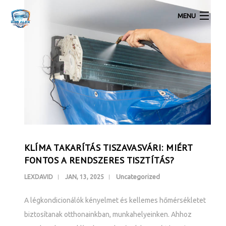
MENU
Lakossági légkondícionálók
Inverteres Klíma Akció Szereléssel
Klíma Galéria
Légkondícionálás Kapcsolat
KLÍMA TAKARÍTÁS TISZAVASVÁRI: MIÉRT
FONTOS A RENDSZERES TISZTÍTÁS?
Uncategorized
LEXDAVID
JAN, 13, 2025
A légkondicionálók kényelmet és kellemes hőmérsékletet
biztosítanak otthonainkban, munkahelyeinken. Ahhoz