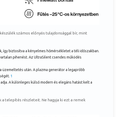
 készülék számos előnyös tulajdonsággal bír, mint
, így biztosítva a kényelmes hőmérsékletet a téli időszakban.
vartalan pihenést. Az UltraSilent csendes működés
óra üzemeltetés után. A plazma generátor a legapróbb
zségét.
1
adja. A különleges külső modern és elegáns hatást kelt a
 a telepítés részleteit. Ne hagyja ki ezt a remek