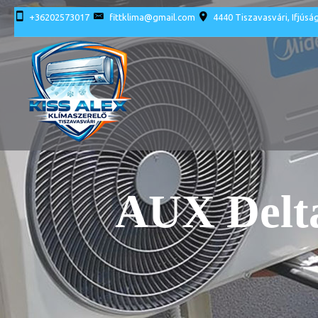
+36202573017
fittklima@gmail.com
4440 Tiszavasvári, Ifjúság
AUX Delta 