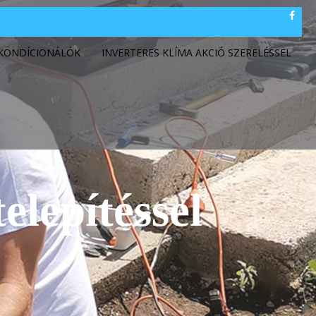
GKONDÍCIONÁLÓK
INVERTERES KLÍMA AKCIÓ SZERELÉSSEL
elepítéssel