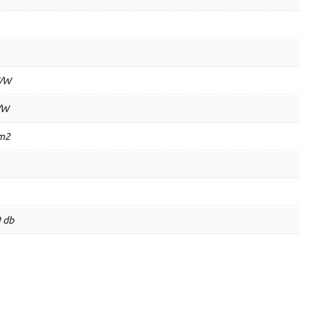
W/W
/W
 m2
9 db