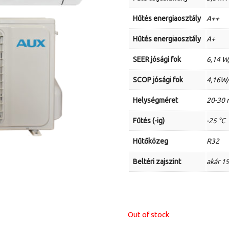
Hűtés energiaosztály
A++
Hűtés energiaosztály
A+
SEER jósági fok
6,14 
SCOP jósági fok
4,16W
Helységméret
20-30
Fűtés (-ig)
-25 °C
Hűtőközeg
R32
Beltéri zajszint
akár 1
Out of stock