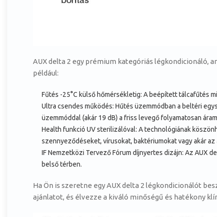
AUX delta 2 egy prémium kategóriás légkondicionáló, am
például:
Fűtés -25°C külső hőmérsékletig: A beépített tálcafűtés mi
Ultra csendes működés: Hűtés üzemmódban a beltéri egység
üzemmóddal (akár 19 dB) a friss levegő folyamatosan áram
Health funkció UV sterilizálóval: A technológiának köszön
szennyeződéseket, vírusokat, baktériumokat vagy akár az a
IF Nemzetközi Tervező Fórum díjnyertes dizájn: Az AUX del
belső térben.
Ha Ön is szeretne egy AUX delta 2 légkondicionálót besze
ajánlatot, és élvezze a kiváló minőségű és hatékony kl