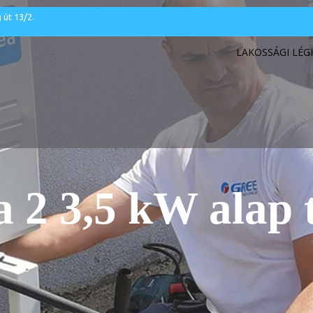
 út 13/2.
LAKOSSÁGI LÉ
2 3,5 kW alap t