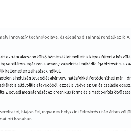
ely innovatív technológiával és elegáns dizájnnal rendelkezik. A
att extrém alacsony külső hőmérséklet mellett is képes fűteni a készülék
 ventilátora egészen alacsony zajszinttel működik, így biztosítva a za
lik kellemetlen zajhatások nélkül.
1
hetően a helyiség levegőjét akár 98% hatásfokkal fertőtlenítheti már 1 
tkákat is eltávolítja a levegőből, ezzel is védve az Ön és családja egés
ta 2 egyedi megjelenését az organikus forma és a matt borítás ötvözete 
reltetni, hívjon fel, Ingyenes helyszíni felmérés után átbeszéljük
ímát otthonában!