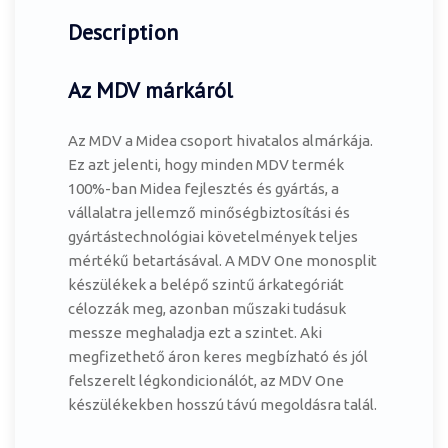
Description
Az MDV márkáról
Az MDV a Midea csoport hivatalos almárkája.
Ez azt jelenti, hogy minden MDV termék
100%-ban Midea fejlesztés és gyártás, a
vállalatra jellemző minőségbiztosítási és
gyártástechnológiai követelmények teljes
mértékű betartásával. A MDV One monosplit
készülékek a belépő szintű árkategóriát
célozzák meg, azonban műszaki tudásuk
messze meghaladja ezt a szintet. Aki
megfizethető áron keres megbízható és jól
felszerelt légkondicionálót, az MDV One
készülékekben hosszú távú megoldásra talál.