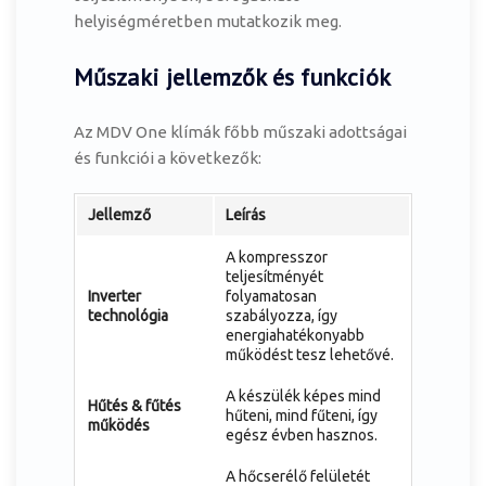
helyiségméretben mutatkozik meg.
Műszaki jellemzők és funkciók
Az MDV One klímák főbb műszaki adottságai
és funkciói a következők:
Jellemző
Leírás
A kompresszor
teljesítményét
Inverter
folyamatosan
technológia
szabályozza, így
energiahatékonyabb
működést tesz lehetővé.
A készülék képes mind
Hűtés & fűtés
hűteni, mind fűteni, így
működés
egész évben hasznos.
A hőcserélő felületét