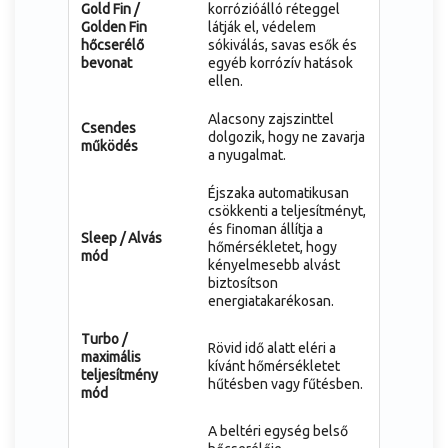
Gold Fin /
korrózióálló réteggel
Golden Fin
látják el, védelem
hőcserélő
sókiválás, savas esők és
bevonat
egyéb korrózív hatások
ellen.
Alacsony zajszinttel
Csendes
dolgozik, hogy ne zavarja
működés
a nyugalmat.
Éjszaka automatikusan
csökkenti a teljesítményt,
és finoman állítja a
Sleep / Alvás
hőmérsékletet, hogy
mód
kényelmesebb alvást
biztosítson
energiatakarékosan.
Turbo /
Rövid idő alatt eléri a
maximális
kívánt hőmérsékletet
teljesítmény
hűtésben vagy fűtésben.
mód
A beltéri egység belső