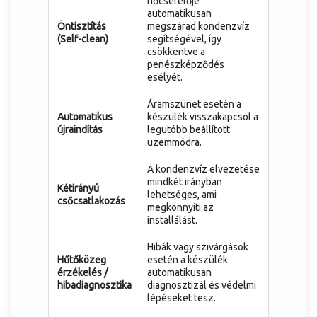
hőcserélője
automatikusan
Öntisztítás
megszárad kondenzvíz
(Self-clean)
segítségével, így
csökkentve a
penészképződés
esélyét.
Áramszünet esetén a
Automatikus
készülék visszakapcsol a
újraindítás
legutóbb beállított
üzemmódra.
A kondenzvíz elvezetése
mindkét irányban
Kétirányú
lehetséges, ami
csőcsatlakozás
megkönnyíti az
installálást.
Hibák vagy szivárgások
Hűtőközeg
esetén a készülék
érzékelés /
automatikusan
hibadiagnosztika
diagnosztizál és védelmi
lépéseket tesz.