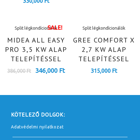
330,000
Ft
SALE!
Split légkondícionálók
Split légkondícionálók
MIDEA ALL EASY
GREE COMFORT X
PRO 3,5 KW ALAP
2,7 KW ALAP
TELEPÍTÉSSEL
TELEPÍTÉSSEL
346,000
Ft
315,000
Ft
386,000
Ft
KÖTELEZŐ DOLGOK:
Adatvédelmi nyilatkozat