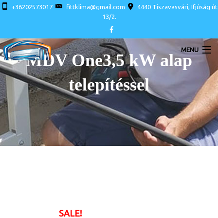
+36202573017
fittklima@gmail.com
4440 Tiszavasvári, Ifjúság út
13/2.
MENU
MDV One3,5 kW alap
telepítéssel
LAKOSSÁGI LÉGKONDÍCIONÁLÓK
INVERTERES KLÍMA AKCIÓ SZERELÉSSEL
SALE!