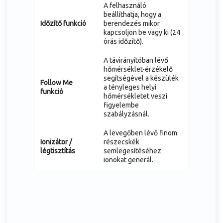
A felhasználó
beállíthatja, hogy a
Időzítő funkció
berendezés mikor
kapcsoljon be vagy ki (24
órás időzítő).
A távirányítóban lévő
hőmérséklet-érzékelő
segítségével a készülék
Follow Me
a tényleges helyi
funkció
hőmérsékletet veszi
figyelembe
szabályzásnál.
A levegőben lévő finom
Ionizátor /
részecskék
légtisztítás
semlegesítéséhez
ionokat generál.