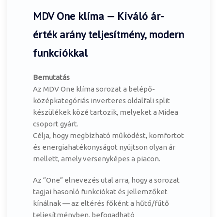
MDV One klíma — Kiváló ár-
érték arány teljesítmény, modern
funkciókkal
Bemutatás
Az MDV One klíma sorozat a belépő-
középkategóriás inverteres oldalfali split
készülékek közé tartozik, melyeket a Midea
csoport gyárt.
Célja, hogy megbízható működést, komfortot
és energiahatékonyságot nyújtson olyan ár
mellett, amely versenyképes a piacon.
Az “One” elnevezés utal arra, hogy a sorozat
tagjai hasonló funkciókat és jellemzőket
kínálnak — az eltérés főként a hűtő/fűtő
teljesítményben, befogadható