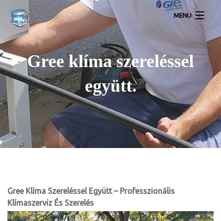
MENU
Lakossági légkondícionálók
Gree klíma szereléssel
Inverteres Klíma Akció Szereléssel
együtt.
Klíma Galéria
Légkondícionálás Kapcsolat
Gree Klíma Szereléssel Együtt – Professzionális
Klímaszerviz És Szerelés