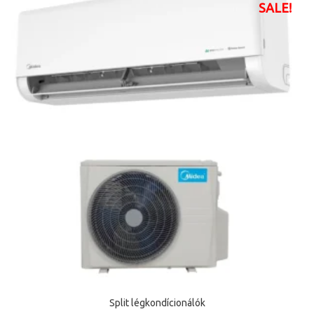
SALE!
Split légkondícionálók