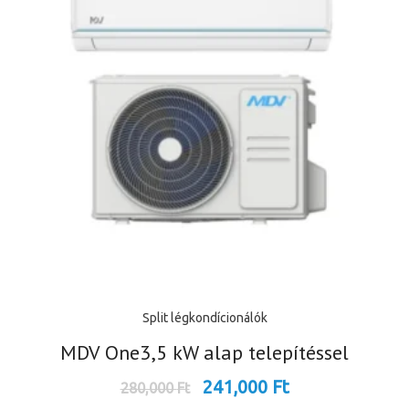
Split légkondícionálók
MDV One3,5 kW alap telepítéssel
241,000
Ft
280,000
Ft