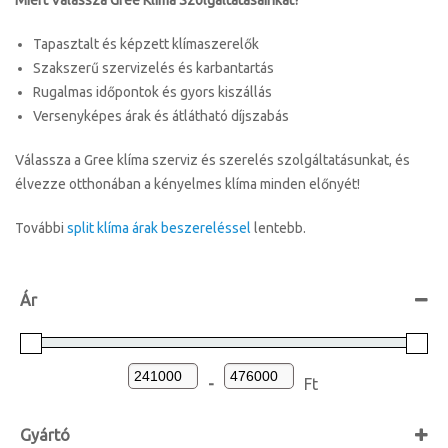
Miért Válassza Gree Klíma Szolgáltatásainkat?
Tapasztalt és képzett klímaszerelők
Szakszerű szervizelés és karbantartás
Rugalmas időpontok és gyors kiszállás
Versenyképes árak és átlátható díjszabás
Válassza a Gree klíma szerviz és szerelés szolgáltatásunkat, és
élvezze otthonában a kényelmes klíma minden előnyét!
További
split klíma árak beszereléssel
lentebb.
Ár
-
Ft
Gyártó