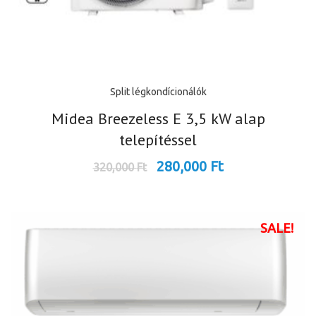
Split légkondícionálók
Midea Breezeless E 3,5 kW alap
telepítéssel
280,000
Ft
320,000
Ft
SALE!