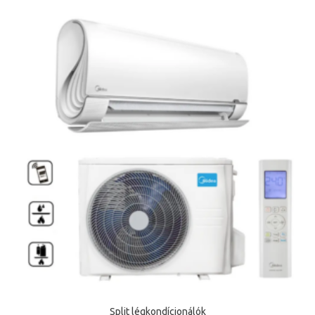
Split légkondícionálók