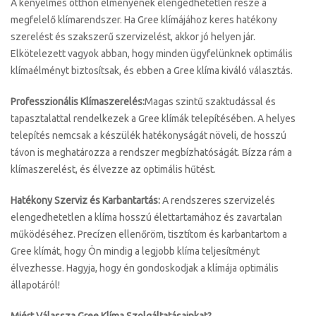
A kényelmes otthon élményének elengedhetetlen része a
megfelelő klímarendszer. Ha Gree klímájához keres hatékony
szerelést és szakszerű szervizelést, akkor jó helyen jár.
Elkötelezett vagyok abban, hogy minden ügyfelünknek optimális
klímaélményt biztosítsak, és ebben a Gree klíma kiváló választás.
Professzionális Klímaszerelés:
Magas szintű szaktudással és
tapasztalattal rendelkezek a Gree klímák telepítésében. A helyes
telepítés nemcsak a készülék hatékonyságát növeli, de hosszú
távon is meghatározza a rendszer megbízhatóságát. Bízza rám a
klímaszerelést, és élvezze az optimális hűtést.
Hatékony Szerviz és Karbantartás:
A rendszeres szervizelés
elengedhetetlen a klíma hosszú élettartamához és zavartalan
működéséhez. Precízen ellenőröm, tisztítom és karbantartom a
Gree klímát, hogy Ön mindig a legjobb klíma teljesítményt
élvezhesse. Hagyja, hogy én gondoskodjak a klímája optimális
állapotáról!