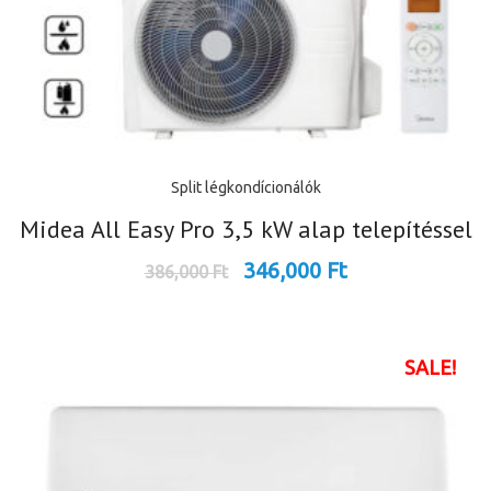
Split légkondícionálók
Midea All Easy Pro 3,5 kW alap telepítéssel
346,000
Ft
386,000
Ft
SALE!