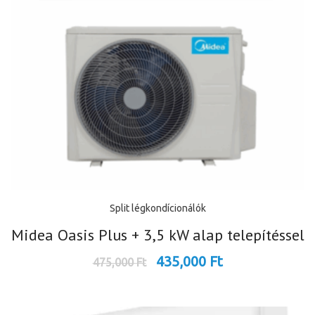
Split légkondícionálók
Midea Oasis Plus + 3,5 kW alap telepítéssel
435,000
Ft
475,000
Ft