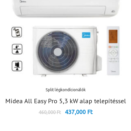
Split légkondícionálók
Midea All Easy Pro 5,3 kW alap telepítéssel
437,000
Ft
460,000
Ft