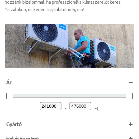
hozzánk bizalommal, ha professzionális klímaszerelőt keres
Tiszalökön, és kérjen árajánlatot még ma!
Ár
-
Ft
Gyártó
AUX
Helyiség méret