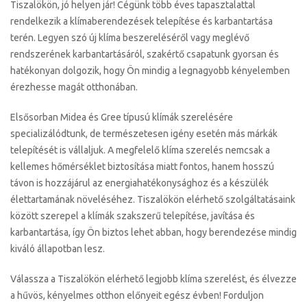
Tiszalökön, jó helyen jár! Cégünk több éves tapasztalattal
rendelkezik a klímaberendezések telepítése és karbantartása
terén. Legyen szó új klíma beszereléséről vagy meglévő
rendszerének karbantartásáról, szakértő csapatunk gyorsan és
hatékonyan dolgozik, hogy Ön mindig a legnagyobb kényelemben
érezhesse magát otthonában.
Elsősorban Midea és Gree típusú klímák szerelésére
specializálódtunk, de természetesen igény esetén más márkák
telepítését is vállaljuk. A megfelelő klíma szerelés nemcsak a
kellemes hőmérséklet biztosítása miatt fontos, hanem hosszú
távon is hozzájárul az energiahatékonysághoz és a készülék
élettartamának növeléséhez. Tiszalökön elérhető szolgáltatásaink
között szerepel a klímák szakszerű telepítése, javítása és
karbantartása, így Ön biztos lehet abban, hogy berendezése mindig
kiváló állapotban lesz.
Válassza a Tiszalökön elérhető legjobb klíma szerelést, és élvezze
a hűvös, kényelmes otthon előnyeit egész évben! Forduljon