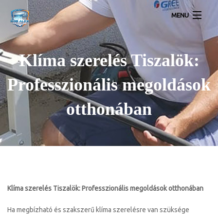
MENU
Lakossági légkondícionálók
Klíma szerelés Tiszalök:
Inverteres Klíma Akció Szereléssel
Professzionális megoldások
Klíma Galéria
otthonában
Légkondícionálás Kapcsolat
Klíma szerelés Tiszalök: Professzionális megoldások otthonában
Ha megbízható és szakszerű klíma szerelésre van szüksége