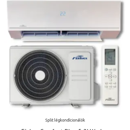
Split légkondícionálók