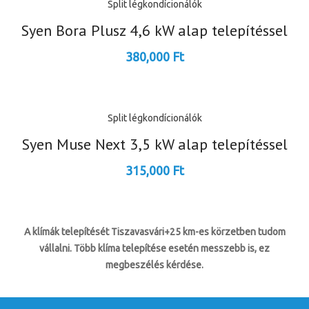
Split légkondícionálók
Syen Bora Plusz 4,6 kW alap telepítéssel
380,000
Ft
Split légkondícionálók
Syen Muse Next 3,5 kW alap telepítéssel
315,000
Ft
A klímák telepítését Tiszavasvári+25 km-es körzetben tudom
vállalni. Több klíma telepítése esetén messzebb is, ez
megbeszélés kérdése.