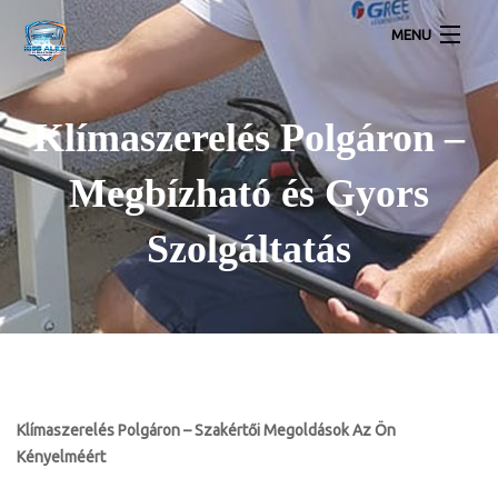
MENU
Lakossági légkondícionálók
Klímaszerelés Polgáron –
Inverteres Klíma Akció Szereléssel
Megbízható és Gyors
Klíma Galéria
Szolgáltatás
Légkondícionálás Kapcsolat
Klímaszerelés Polgáron – Szakértői Megoldások Az Ön
Kényelméért