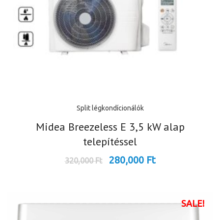
Split légkondícionálók
Midea Breezeless E 3,5 kW alap
telepítéssel
280,000
Ft
320,000
Ft
SALE!