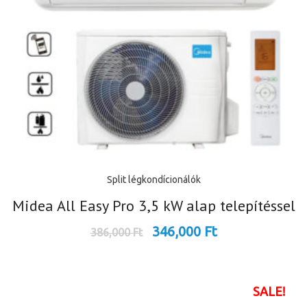
Split légkondícionálók
Midea All Easy Pro 3,5 kW alap telepítéssel
346,000
Ft
386,000
Ft
SALE!