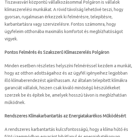
Tiszavasvári központú vállalkozásommal Polgáron is vállalok
klímaszerelési munkákat. A rövid távolság lehetővé teszi, hogy
gyorsan, rugalmasan érkezzek ki felmérésre, telepítésre,
karbantartásra vagy szervizelésre. Fontos számomra, hogy
ügyfeleim otthonába maximális komfortot és megbízhatóságot
vigyek.
Pontos Felmérés és Szakszerű Klímaszerelés Polgáron
Minden esetben részletes helyszíni felméréssel kezdem a munkát,
hogy az otthon adottságaihoz és az ügyfél igényeihez legjobban
illő klímaberendezést ajánlhassam. Az általam telepített klímákra
garanciát vállalok, hiszen csak kiváló minőségű készülékeket
szerzek be és építek be, amelyek hosszú távon is megbízhatóan
működnek.
Rendszeres Klímakarbantartás az Energiatakarékos Működésért
A rendszeres karbantartás kulcsfontosságú, hogy a klíma hűtő és
fűtő üzemmódban egyaránt hibátlanul és energiahatékonyan