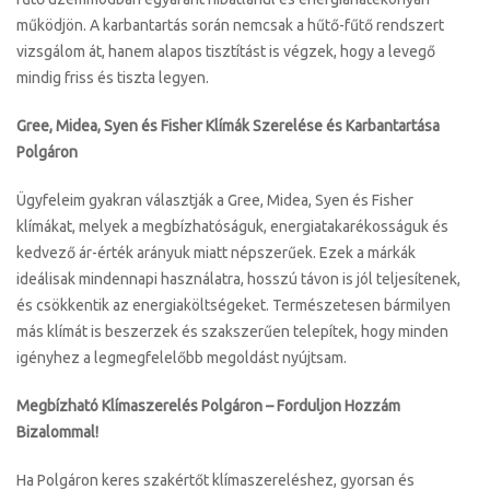
működjön. A karbantartás során nemcsak a hűtő-fűtő rendszert
vizsgálom át, hanem alapos tisztítást is végzek, hogy a levegő
mindig friss és tiszta legyen.
Gree, Midea, Syen és Fisher Klímák Szerelése és Karbantartása
Polgáron
Ügyfeleim gyakran választják a Gree, Midea, Syen és Fisher
klímákat, melyek a megbízhatóságuk, energiatakarékosságuk és
kedvező ár-érték arányuk miatt népszerűek. Ezek a márkák
ideálisak mindennapi használatra, hosszú távon is jól teljesítenek,
és csökkentik az energiaköltségeket. Természetesen bármilyen
más klímát is beszerzek és szakszerűen telepítek, hogy minden
igényhez a legmegfelelőbb megoldást nyújtsam.
Megbízható Klímaszerelés Polgáron – Forduljon Hozzám
Bizalommal!
Ha Polgáron keres szakértőt klímaszereléshez, gyorsan és