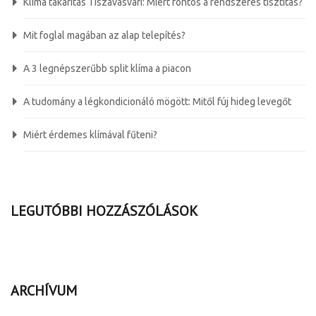
Klíma takarítás Tiszavasvári: Miért fontos a rendszeres tisztítás?
Mit foglal magában az alap telepítés?
A 3 legnépszerűbb split klíma a piacon
A tudomány a légkondicionáló mögött: Mitől fúj hideg levegőt
Miért érdemes klímával fűteni?
LEGUTÓBBI HOZZÁSZÓLÁSOK
ARCHÍVUM