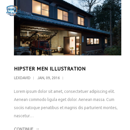
MENU
Lakossági légkondícionálók
Inverteres Klíma Akció Szereléssel
Klíma Galéria
Légkondícionálás Kapcsolat
HIPSTER MEN ILLUSTRATION
LEXDAVID
JAN, 09, 2016
Lorem ipsum dolor sit amet, consectetuer adipiscing elit.
Aenean commodo ligula eget dolor. Aenean massa. Cum
sociis natoque penatibus et magnis dis parturient montes,
nascetur…
CONTINUE