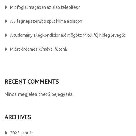
Mit foglal magában az alap telepítés?
A 3 legnépszerűbb split klíma a piacon
A tudomány a légkondicionáló mögött: Mitől fúj hideg levegőt
Miért érdemes klímával fűteni?
RECENT COMMENTS
Nincs megjeleníthető bejegyzés.
ARCHIVES
2025. január